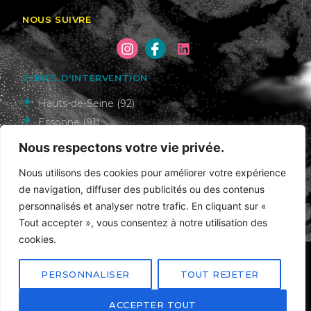
NOUS SUIVRE
ZONES D'INTERVENTION
Hauts-de-Seine (92)
Essonne (91)
Val-de-Marne (94)
Nous respectons votre vie privée.
Seine-et-Marne (77)
Nous utilisons des cookies pour améliorer votre expérience
Paris (75)
de navigation, diffuser des publicités ou des contenus
personnalisés et analyser notre trafic. En cliquant sur «
Tout accepter », vous consentez à notre utilisation des
cookies.
Politique de confidentialité
Mentions légales
Sitemap
PERSONNALISER
TOUT REJETER
Copyright 2026 © SOLARIS – Tout droit réservé. Site internet
ACCEPTER TOUT