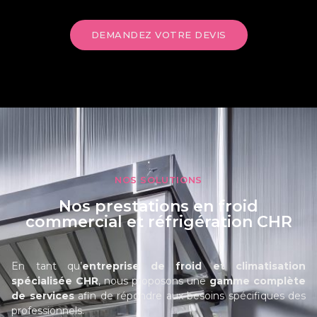
DEMANDEZ VOTRE DEVIS
NOS SOLUTIONS
Nos prestations en froid
commercial et réfrigération CHR
En tant qu’
entreprise de froid et climatisation
spécialisée CHR
, nous proposons une
gamme complète
de services
afin de répondre aux besoins spécifiques des
professionnels.