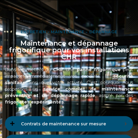
ENTRETIEN - MAINTENANCE - DÉPANNAGE
Maintenance et dépannage
frigorifique pour vos installations
CHR
Dans les métiers du
CHR
, une
panne frigorifique
peut
impacter immédiatement vos produits, la
sécurité
sanitaire
ainsi que votre activité. C’est pourquoi nous
proposons un
service complet de maintenance
préventive et de dépannage rapide
, assuré par des
frigoristes expérimentés
.
Contrats de maintenance sur mesure