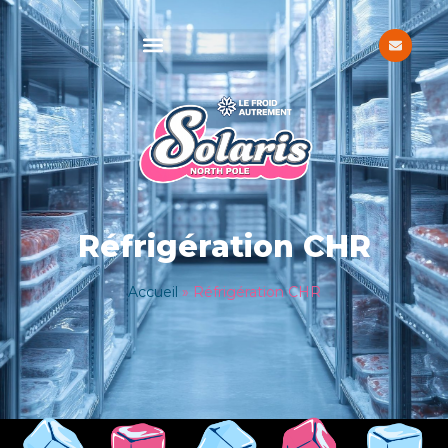
Réfrigération CHR
Accueil
»
Réfrigération CHR