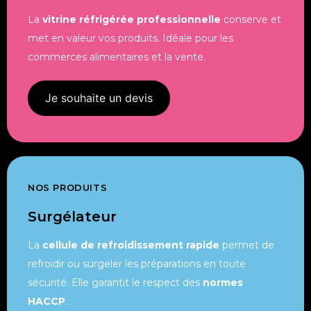
La
vitrine réfrigérée professionnelle
conserve et
met en valeur vos produits. Idéale pour les
commerces alimentaires et la vente.
Je souhaite un devis
NOS PRODUITS
Surgélateur
La
cellule de refroidissement rapide
permet de
refroidir ou surgeler les préparations en toute
sécurité. Elle garantit le respect des
normes
HACCP
.