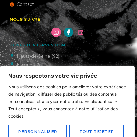
Contact
NOUS SUIVRE
ZONES D'INTERVENTION
Hauts-de-Seine (92)
Essonne (91)
Val-de-Marne (94)
Nous respectons votre vie privée.
Seine-et-Marne (77)
Nous utilisons des cookies pour améliorer votre expérience
Paris (75)
de navigation, diffuser des publicités ou des contenus
personnalisés et analyser notre trafic. En cliquant sur «
Tout accepter », vous consentez à notre utilisation des
cookies.
Politique de confidentialité
Mentions légales
Sitemap
PERSONNALISER
TOUT REJETER